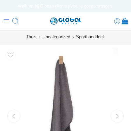
Welkom bij Globalseller.nl | Voel je goed kortingen
Thuis
Uncategorized
Sporthanddoek