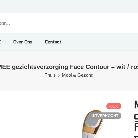
E
Over Ons
Contact
E gezichtsverzorging Face Contour – wit / r
Thuis
Mooi & Gezond
-51%
UITVERKOCHT