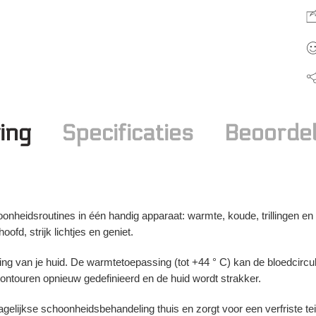
ing
Specificaties
Beoordel
eidsroutines in één handig apparaat: warmte, koude, trillingen en 
fd, strijk lichtjes en geniet.
g van je huid. De warmtetoepassing (tot +44 ° C) kan de bloedcirculat
ontouren opnieuw gedefinieerd en de huid wordt strakker.
ijkse schoonheidsbehandeling thuis en zorgt voor een verfriste tei