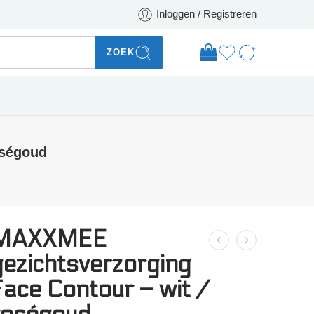
Inloggen / Registreren
ZOEK
oségoud
MAXXMEE
gezichtsverzorging
Face Contour – wit /