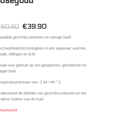
roségoud
€
39.90
€
80.90
paalde gezichtscontouren en stevige huid!
schoonheidstechnologieën in één apparaat: warmte,
ude, trillingen en licht
eaal voor gebruik op een gespannen, geïrriteerde en
appe huid
mperatuurniveaus van -1 tot +44 ° C
dersteunt de definitie van gezichtscontouren en het
rakker maken van de huid
itverkocht