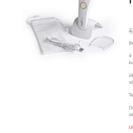
Be
4 
ko
Id
sl
Te
On
st
U