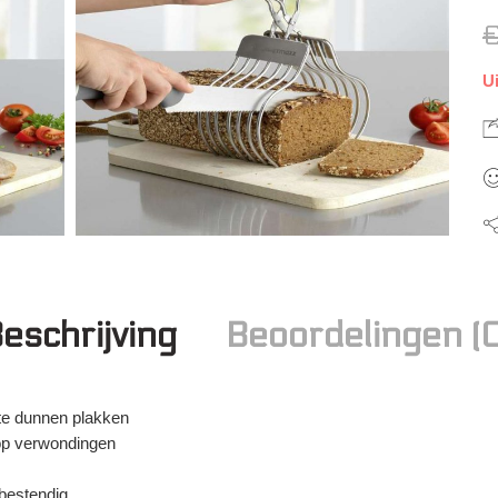
U
eschrijving
Beoordelingen (
f te dunnen plakken
 op verwondingen
rbestendig