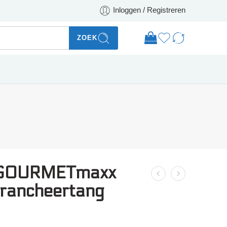
Inloggen / Registreren
ZOEK
GOURMETmaxx
trancheertang