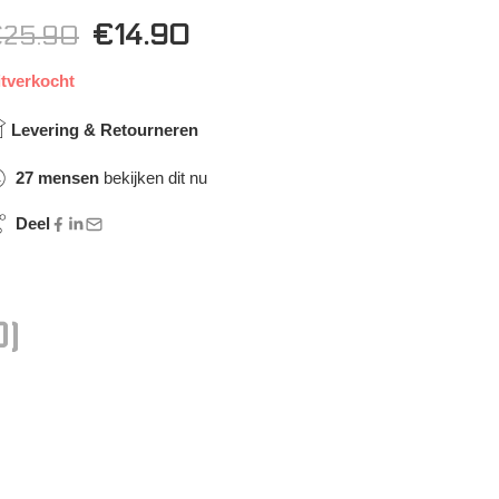
€
14.90
€
25.90
itverkocht
Levering & Retourneren
27
mensen
bekijken dit nu
Deel
0)